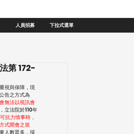
人員招募
下拉式選單
法第 172-
重視與保障，現
公告之方式為
會無法以視訊會
，立法院於110年
可抗力情事時，
方式開會之規
東人數眾多，採