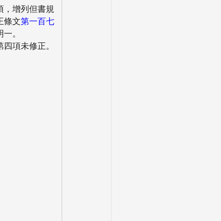
項，增列但書規
正條文
第一百七
明一。
第四項未修正。