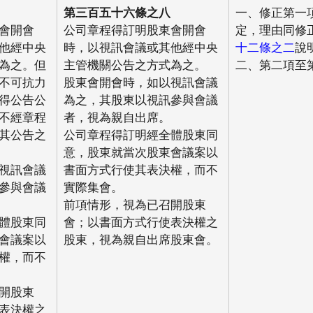
第三百五十六條之八
一、修正第一
會開會
公司章程得訂明股東會開會
定，理由同修
他經中央
時，以視訊會議或其他經中央
十二條之二
說
為之。但
主管機關公告之方式為之。
二、第二項至
不可抗力
股東會開會時，如以視訊會議
得公告公
為之，其股東以視訊參與會議
不經章程
者，視為親自出席。
其公告之
公司章程得訂明經全體股東同
意，股東就當次股東會議案以
視訊會議
書面方式行使其表決權，而不
參與會議
實際集會。
前項情形，視為已召開股東
體股東同
會；以書面方式行使表決權之
會議案以
股東，視為親自出席股東會。
權，而不
開股東
表決權之