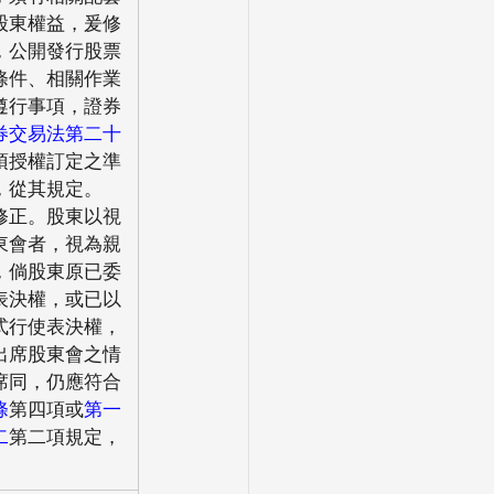
股東權益，爰修
，公開發行股票
條件、相關作業
遵行事項，證券
券交易法第二十
項授權訂定之準
，從其規定。
修正。股東以視
東會者，視為親
，倘股東原已委
表決權，或已以
式行使表決權，
出席股東會之情
席同，仍應符合
條
第四項或
第一
二
第二項規定，