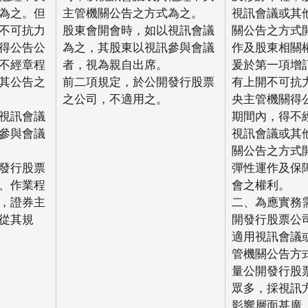
為之。但
主管機關公告之方式為之。
視訊會議或其
不可抗力
股東會開會時，如以視訊會議
關公告之方式
得公告公
為之，其股東以視訊參與會議
作及股東相關
不經章程
者，視為親自出席。
爰於第一項增
其公告之
前二項規定，於公開發行股票
有上開不可抗
之公司，不適用之。
央主管機關得
視訊會議
期間內，得不
參與會議
視訊會議或其
關公告之方式
發行股票
彈性運作及保
、作業程
會之權利。
，證券主
二、為應實務
從其規
開發行股票公
適用視訊會議
管機關公告方
量公開發行股
眾多，採視訊
影響層面甚廣