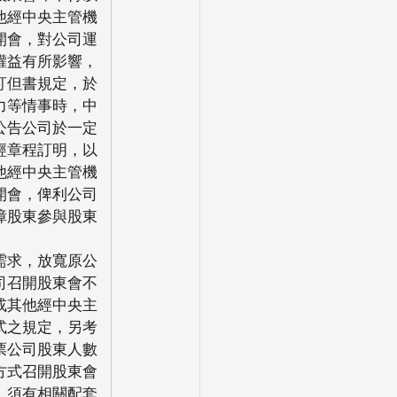
他經中央主管機
開會，對公司運
權益有所影響，
訂但書規定，於
力等情事時，中
公告公司於一定
經章程訂明，以
他經中央主管機
開會，俾利公司
障股東參與股東
需求，放寬原公
司召開股東會不
或其他經中央主
式之規定，另考
票公司股東人數
方式召開股東會
，須有相關配套