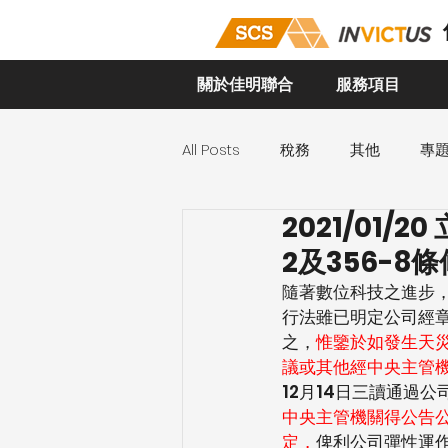
關於佳明聯合
服務項目
All Posts
稅務
其他
專
2021/01/
2及356-
隨著數位科技之進步
行法雖已明定公司經
之，
惟鑒於如發生天
議或其他經中央主管
12月14日三讀通過
中央主管機關得公告
定，
俾利公司彈性運