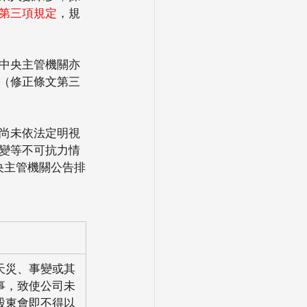
第三項規定
，規
中央主管機關亦
（修正條文第三
尚未依法定明視
變等不可抗力情
央主管機關公告排
天災、事變或其
事，致使公司未
股東會即不得以