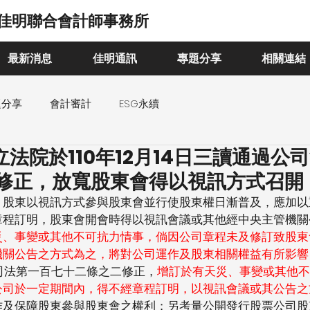
佳明聯合會計師事務所
最新消息
佳明通訊
專題分享
相關連結
題分享
會計審計
ESG永續
20 立法院於110年12月14日三讀通過公司
8條修正，放寬股東會得以視訊方式召開
，股東以視訊方式參與股東會並行使股東權日漸普及，應加以
章程訂明，股東會開會時得以視訊會議或其他經中央主管機關
災、事變或其他不可抗力情事，倘因公司章程未及修訂致股東
機關公告之方式為之，將對公司運作及股東相關權益有所影響
公司法第一百七十二條之二修正，
增訂於有天災、事變或其他不
公司於一定期間內，得不經章程訂明，以視訊會議或其公告之
作及保障股東參與股東會之權利；另考量公開發行股票公司股