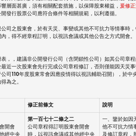
影響層面甚廣，須有相關配套措施，以保障股東權益，
爰修正
公開發行股票公司應符合條件等相關規範，以利遵循。
限公司之股東會，於有天災、事變或其他不可抗力等情事時，
間內，得不經章程訂明，以視訊會議或其他公告之方式開會。
附表，，建議非公開發行公司（含閉鎖性公司）如其公司章程
於最近一次股東會先行完成公司章程修訂，否則僅能因天災事
公司110年度股東常會因應疫情得以視訊輔助召開），於中
始得為之。
修正前條文
說明
第一百七十二條之二
一、鑒於如因
會開會
公司章程得訂明股東會開會
他不可抗力情
他經中央
時，以視訊會議或其他經中央
及修訂章程，