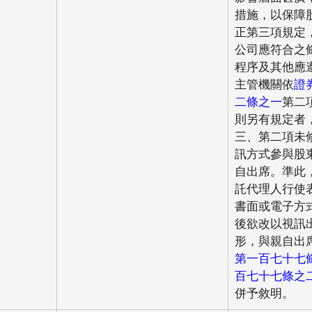
措施，以保障
正第三項規定
公司應符合之
程序及其他應
主管機關依
證
二條之一
第二
則另有規定者
三、第二項未
訊方式參與股
自出席。準此
託代理人行使
書面或電子方
後欲改以視訊
形，與親自出
第一百七十七
百七十七條之
併予敘明。