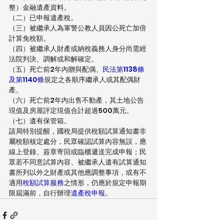
整）金融遺產資料。
（二）已申報遺產稅。
（三）被繼承人為軍警公教人員因公死亡加倍
計算免稅額。
（四）被繼承人財產或納稅義務人身分尚需經
法院判決、調解或和解確定。
（五）死亡前2年內贈與配偶、
民法第1138條
及
第1140條
規定之各順序繼承人或其配偶財
產。
（六）死亡前2年內出售不動產，其土地公告
現值及房屋評定現值合計超過500萬元。
（七）遺有保管箱。
該局特別提醒，國稅局提供稅額試算通知書非
屬稅額核定處分，民眾確認試算內容無誤，應
線上登錄、簽章寄回或臨櫃遞送完成申報；民
眾若不同意試算內容、被繼承人遺有試算通知
書所列以外之財產或其他應調整事項，或有不
適用
稅額試算服務
之情形，仍應於規定申報期
限屆滿前，自行辦理
遺產稅申報
。