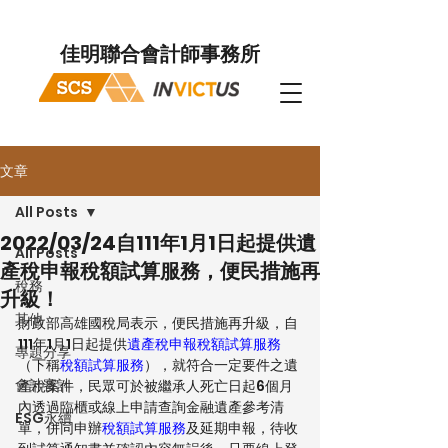
佳明聯合會計師事務所
文章
All Posts
2022/03/24自111年1月1日起提供遺
All Posts
產稅申報稅額試算服務，便民措施再
稅務
升級！
其他
財政部高雄國稅局表示，便民措施再升級，自
111年1月1日起提供
遺產稅申報稅額試算服務
專題分享
（下稱
稅額試算服務
），就符合一定要件之遺
會計審計
產稅案件，民眾可於被繼承人死亡日起6個月
內透過臨櫃或線上申請查詢金融遺產參考清
ESG永續
單，併同申辦
稅額試算服務
及延期申報，待收