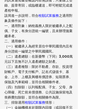
到試算通知書並確認內容無誤後，只要線上登
錄、簽章寄回，或臨櫃遞送，即可輕鬆完成遺
產稅申報。
該局進一步說明，符合
稅額試算服務
之適用對
象及條件如下：
一、適用對象：納稅義務人限於被繼承人之配
偶、子女，有身分證統一編號，且未辦理拋棄
繼承者。
二、適用條件：
（一）被繼承人為經常居住中華民國境內且有
身分證統一編號之中華民國國民。
（二）遺產總額：在新臺幣（下同）3,000萬
元以下且無不計入遺產總額之財產。
（三）遺產種類：限於不動產、存款、投資理
財帳戶、電子支付帳戶、記名式儲值卡、基
金、上市、上櫃及興櫃有價證券、短期票券、
保險及汽車範疇，並符合相關條件者。
（四）扣除額：以列報配偶、子女、父母、身
心障礙、死亡前未償債務、公共設施保留地及
喪葬費扣除額，並符合相關條件為限。
三、排除適用
稅額試算服務
情形：
（一）金融機構未於期限內回復（或回復不完