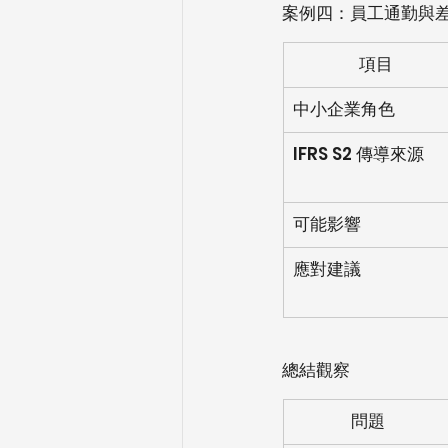
案例四：員工通勤與
項目
中小企業角色
IFRS S2 傳導來源
可能影響
應對建議
總結觀察
問題