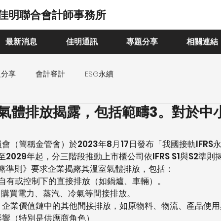
佳明聯合會計師事務所
最新消息
佳明通訊
專題分享
相關連結
題分享
會計審計
ESG永續
2 溫室氣體排放揭露，包括範疇3。對於
會（簡稱金管會）於2023年8月17日發布「我國接軌IFRS
至2029年起，分三階段推動上市櫃公司依IFRS S1與S2準
相關揭露準則》要求企業揭露其溫室氣體排放，包括：
）： 自有或控制下的直接排放（如鍋爐、車輛）。
）： 購買電力、蒸汽、冷氣等間接排放。
3）： 企業價值鏈中的其他間接排放，如原物料、物流、產品使
影響（特別是供應商角色）