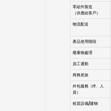
零組件製造
（供應給客戶）
物流配送
產品使用階段
廢棄物處理
員工通勤
商務差旅
外包服務（IT、人
資）
租賃設備/建物