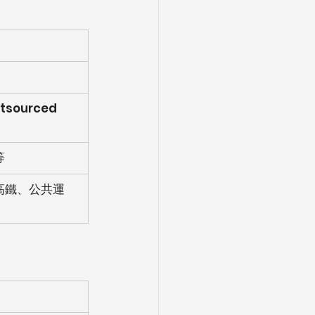
ourced 
等
高鐵、公共運