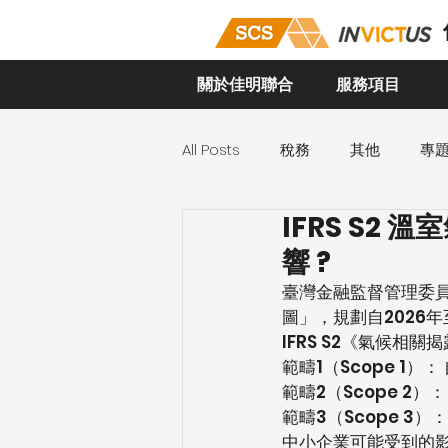
關於佳明聯合
服務項目
All Posts
稅務
其他
專
IFRS S
響 ?
臺灣金融監督管理委員
圖」，規劃自2026年
IFRS S2《氣候
範疇1（Scope 1
範疇2（Scope 2
範疇3（Scope 
中小企業可能受到的