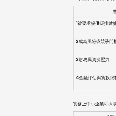
1️被要求提供碳排數
2️成為風險或競爭門
3️財務與資源壓力
4️金融評估與貸款限
實務上中小企業可採