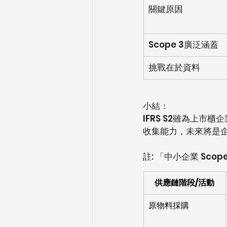
關鍵原因
Scope 3廣泛涵蓋
挑戰在於資料
小結：
IFRS S2雖為上
收集能力，未來將是
註: 「中小企業 Sco
供應鏈階段/活動
原物料採購