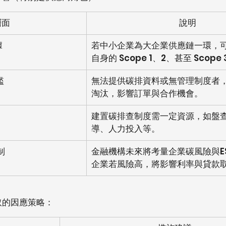
層面
說明
據
若中小企業為大企業供應鏈一環，
自身的 Scope 1、2、甚至 Scope
檻
無法提供碳排資料或無管理制度者
淘汰，影響訂單與合作機會。
建置碳排查制度需一定資源，如盤
導、人力投入等。
制
金融機構未來將考量企業碳風險與E
企業若風險高，將影響利率與貸款
取的因應策略：