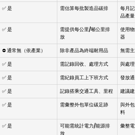
✅ 是
需估算每批製造品碳排
每月記
品產量
✅ 是
需提供每公里/噸公里排
使用物
放
器
⛔ 通常無（依產業）
除非產品為終端耐用品
無需主
✅ 是
需記錄回收、處理方式
與處理
✅ 是
需紀錄員工上下班方式
發放通
✅ 是
記錄搭乘交通工具、里程
建議建
✅ 是
需彙整外包單位碳足跡
與外包
料
✅ 是
可能需統計電力/能源排
彙整電
放