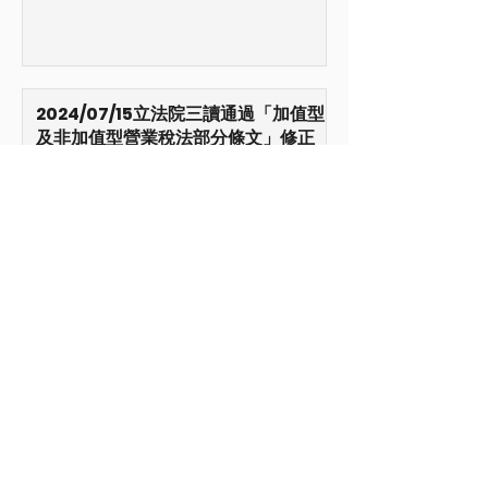
2024/07/15立法院三讀通過「加值型
及非加值型營業稅法部分條文」修正
草案
2024/05/07海外所得非屬稽徵機關
提供查詢所得資料範圍，應依法自行
申報